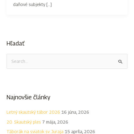
daňové subjekty […]
Hľadať
V
y
h
ľ
Najnovšie články
a
d
Letný skautský tábor 2026
16 júna, 2026
a
20. Skautský ples
7 mája, 2026
ť
Táborák na sviatok sv. Juraja
15 apríla, 2026
: