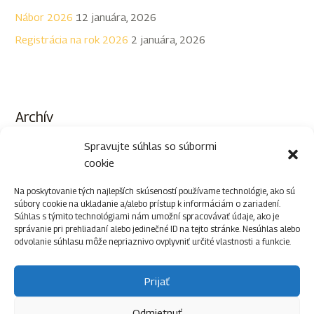
Nábor 2026
12 januára, 2026
Registrácia na rok 2026
2 januára, 2026
Archív
Spravujte súhlas so súbormi
jún 2026
(1)
cookie
máj 2026
(1)
Na poskytovanie tých najlepších skúseností používame technológie, ako sú
apríl 2026
(1)
súbory cookie na ukladanie a/alebo prístup k informáciám o zariadení.
Súhlas s týmito technológiami nám umožní spracovávať údaje, ako je
január 2026
(2)
správanie pri prehliadaní alebo jedinečné ID na tejto stránke. Nesúhlas alebo
odvolanie súhlasu môže nepriaznivo ovplyvniť určité vlastnosti a funkcie.
október 2025
(1)
jún 2025
(1)
Prijať
apríl 2025
(1)
marec 2025
(1)
Odmietnuť