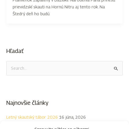
prievidzskí skauti na Hornú Nitru aj tento rok. Na
Štedrý deň ho budú
Hľadať
V
y
h
ľ
Najnovšie články
a
d
Letný skautský tábor 2026
16 júna, 2026
a
20. Skautský ples
7 mája, 2026
ť
Spravujte súhlas so súbormi