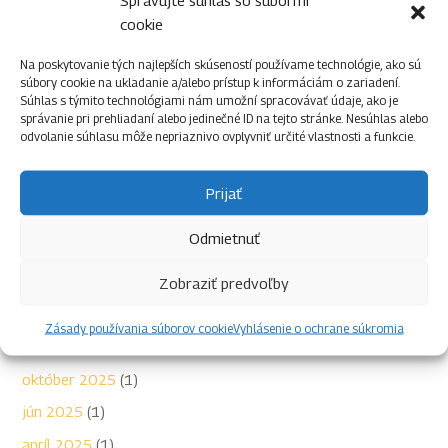
cookie
Táborák na sviatok sv. Juraja
15 apríla, 2026
:
Nábor 2026
12 januára, 2026
Na poskytovanie tých najlepších skúseností používame technológie, ako sú
súbory cookie na ukladanie a/alebo prístup k informáciám o zariadení.
Registrácia na rok 2026
2 januára, 2026
Súhlas s týmito technológiami nám umožní spracovávať údaje, ako je
správanie pri prehliadaní alebo jedinečné ID na tejto stránke. Nesúhlas alebo
odvolanie súhlasu môže nepriaznivo ovplyvniť určité vlastnosti a funkcie.
Prijať
Archív
Odmietnuť
jún 2026
(1)
máj 2026
(1)
Zobraziť predvoľby
apríl 2026
(1)
Zásady používania súborov cookie
Vyhlásenie o ochrane súkromia
január 2026
(2)
október 2025
(1)
jún 2025
(1)
apríl 2025
(1)