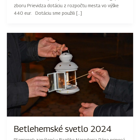
zboru Prievidza dotáciu z rozpočtu mesta vo výške
440 eur. Dotáciu sme použili […]
Betlehemské svetlo 2024
Plamienok zapálený v Bazilike Narodenia Pána prinesú