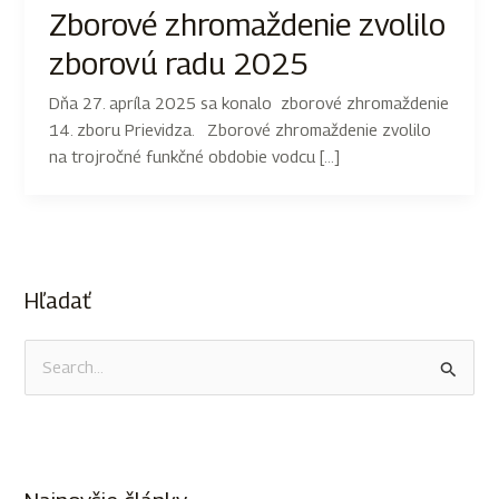
Zborové zhromaždenie zvolilo
zborovú radu 2025
Dňa 27. apríla 2025 sa konalo zborové zhromaždenie
14. zboru Prievidza. Zborové zhromaždenie zvolilo
na trojročné funkčné obdobie vodcu […]
Hľadať
V
y
h
ľ