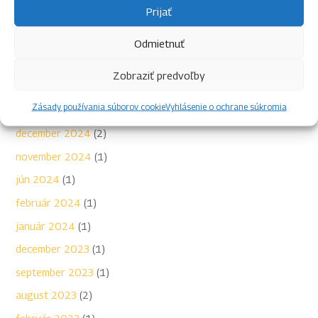
Prijať
október 2025
(1)
jún 2025
(1)
Odmietnuť
apríl 2025
(1)
Zobraziť predvoľby
marec 2025
(1)
Zásady používania súborov cookie
Vyhlásenie o ochrane súkromia
január 2025
(2)
december 2024
(2)
november 2024
(1)
jún 2024
(1)
február 2024
(1)
január 2024
(1)
december 2023
(1)
september 2023
(1)
august 2023
(2)