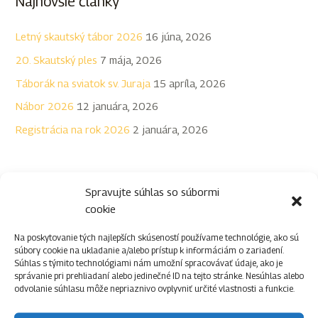
Najnovšie články
a
d
Letný skautský tábor 2026
16 júna, 2026
a
20. Skautský ples
7 mája, 2026
ť
Táborák na sviatok sv. Juraja
15 apríla, 2026
:
Nábor 2026
12 januára, 2026
Registrácia na rok 2026
2 januára, 2026
Spravujte súhlas so súbormi
Archív
cookie
Na poskytovanie tých najlepších skúseností používame technológie, ako sú
jún 2026
(1)
súbory cookie na ukladanie a/alebo prístup k informáciám o zariadení.
Súhlas s týmito technológiami nám umožní spracovávať údaje, ako je
máj 2026
(1)
správanie pri prehliadaní alebo jedinečné ID na tejto stránke. Nesúhlas alebo
odvolanie súhlasu môže nepriaznivo ovplyvniť určité vlastnosti a funkcie.
apríl 2026
(1)
január 2026
(2)