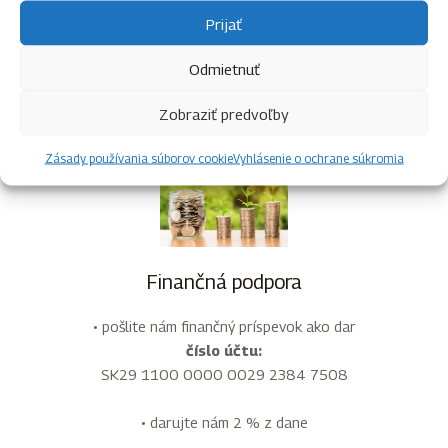
džemy…) – najmä v období pred táborom v letných mesiacoch
Prijať
• vankúše, deky
Odmietnuť
• hygienické potreby – toaletný papier…
• tábornícke potreby – spacáky, stany, buzoly, kompasy, ešusy…
Zobraziť predvoľby
• kreatívny materiál (farby, štetce, korálky, gombíky…)
• spoločenské hry a iné
Zásady používania súborov cookie
Vyhlásenie o ochrane súkromia
Finančná podpora
• pošlite nám finančný príspevok ako dar
číslo účtu:
SK29 1100 0000 0029 2384 7508
• darujte nám 2 % z dane