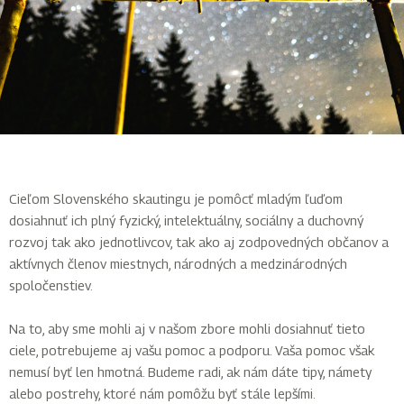
Cieľom Slovenského skautingu je pomôcť mladým ľuďom
dosiahnuť ich plný fyzický, intelektuálny, sociálny a duchovný
rozvoj tak ako jednotlivcov, tak ako aj zodpovedných občanov a
aktívnych členov miestnych, národných a medzinárodných
spoločenstiev.
Na to, aby sme mohli aj v našom zbore mohli dosiahnuť tieto
ciele, potrebujeme aj vašu pomoc a podporu. Vaša pomoc však
nemusí byť len hmotná. Budeme radi, ak nám dáte tipy, námety
alebo postrehy, ktoré nám pomôžu byť stále lepšími.