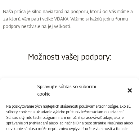
Naša práca je silno naviazaná na podporu, ktorú od Vás máme a
za ktorú Vám patrí veľké VĎAKA. Vážime si každú jednu formu
podpory nezávisle na jej veľkosti.
Možnosti vašej podpory:
Spravujte súhlas so súbormi
cookie
Na poskytovanie tých najlepších skúseností používame technológie, ako sú
súbory cookie na ukladanie a/alebo prístup k informáciám o zariadení.
Materiálna podpora
Súhlas s týmito technológiami nám umožní spracovávať údaje, ako je
správanie pri prehliadaní alebo jedinečné ID na tejto stránke. Nesúhlas alebo
odvolanie súhlasu môže nepriaznivo ovplyvniť určité vlastnosti a funkcie.
• kancelárske potreby (papiere, perá, fixky, lepidlá…)
• trvanlivé potraviny (čaje, sirupy, cestoviny, ryža, strukoviny,